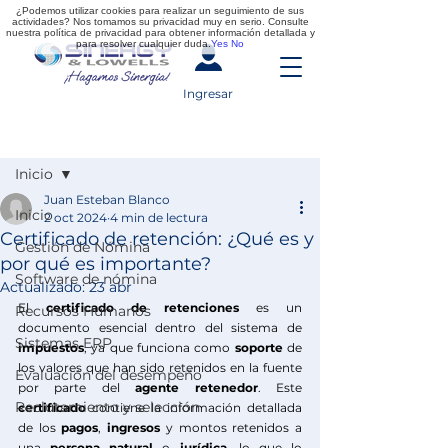
¿Podemos utilizar cookies para realizar un seguimiento de sus
actividades? Nos tomamos su privacidad muy en serio. Consulte
nuestra política de privacidad para obtener información detallada y
para resolver cualquier duda.
Yes
No
Ingresar
Entrada
Inicio
Juan Esteban Blanco
Inicio
2 oct 2024
4 min de lectura
Certificado de retención: ¿Qué es y
Gestión de Nómina
por qué es importante?
Software de nómina
Actualizado:
23 abr
El 
certificado de
retenciones
 es un 
Recursos Humanos
documento esencial dentro del sistema de 
Sistemas ERP
impuestos
, ya que funciona como 
soporte
 de 
los valores que han sido retenidos en la fuente 
Evaluación del desempeño
por parte del 
agente retenedor
. Este 
Reclutamiento y selección
certificado
 contiene la información detallada 
de los 
pagos
, 
ingresos
 y montos retenidos a 
una 
persona
natural 
o 
jurídica
, lo que lo 