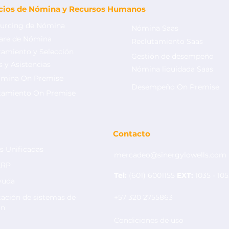
icios de Nómina y Recursos Humanos
urcing de Nómina
Nómina Saas
are de Nómina
Reclutamiento Saas
tamiento y Selección
Gestión de desempeño
 y Asistencias
Nómina liquidada Saas
mina On Premise
utsourcing de nómina:
¿Cómo funciona
Desempeño On Premise
Cómo se relacionan el
outsourcing de
tamiento On Premise
utsourcing de nómina y
Colombia?
as auditorías laborales?
Contacto
s Unificadas
mercadeo@sinergylowells.com
ERP
Tel:
(601) 6001155
EXT:
1035 - 10
yuda
ación de sistemas de
+57 320 2755863
ón
Condiciones de uso