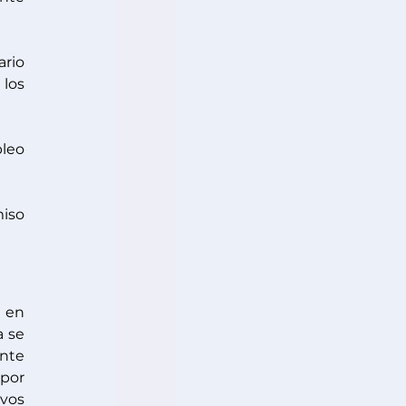
rio 
los 
leo 
iso 
 en 
 se 
nte 
por 
vos 