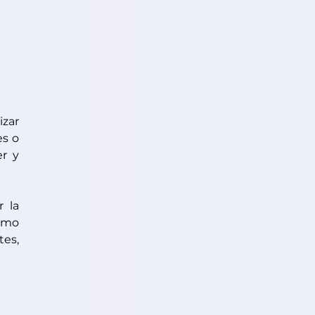
zar 
s o 
 y 
 la 
omo 
es, 