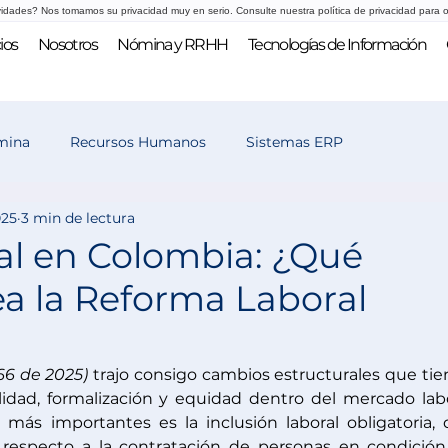
vidades? Nos tomamos su privacidad muy en serio. Consulte nuestra política de privacidad para o
ios
Nosotros
Nómina y RRHH
Tecnologías de Información
mina
Recursos Humanos
Sistemas ERP
025
3 min de lectura
 y selección
ral en Colombia: ¿Qué
a la Reforma Laboral
66 de 2025
)
 trajo consigo cambios estructurales que tie
lidad, formalización y equidad dentro del mercado labo
ás importantes es la inclusión laboral obligatoria, 
 respecto a la contratación de personas en condición