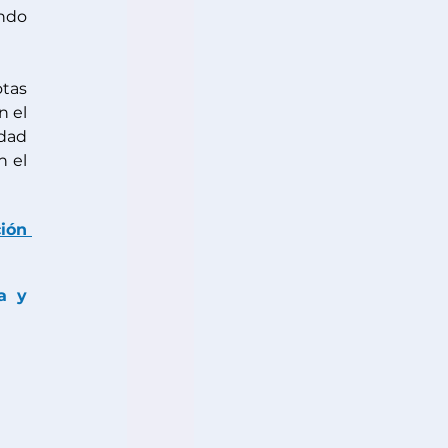
ndo 
tas 
 el 
dad 
 el 
ón 
 y 