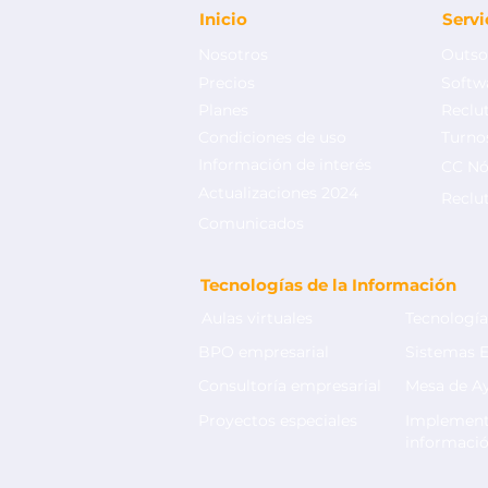
Inicio
Serv
Nosotros
Outso
Precios
Softw
Planes
Reclu
Condiciones de uso
Turnos
Información de interés
CC Nó
Outsourcing de nómina:
O
Actualizaciones 2024
Beneficios del outsourcing
¿
Reclu
de nómina para pymes y
o
Comunicados
grandes empresas
l
Tecnologías de la Información
Aulas virtuales
Tecnología
BPO empresarial
Sistemas 
Consultoría empresarial
Mesa de A
Proyectos especiales
Implement
informaci