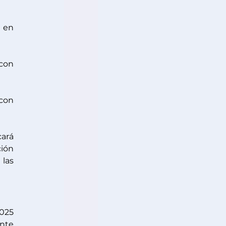
en 
con 
con 
ará 
ión 
las 
025 
nte 