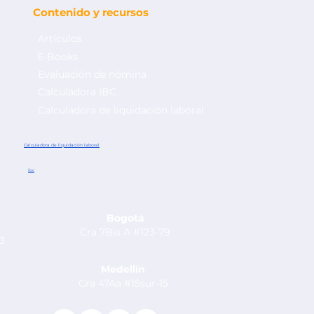
Contenido y recursos
Artículos
E-Books
Evaluación de nómina
Calculadora IBC
Calculadora de liquidación laboral
 el
 nómina en
Calculadora de liquidación laboral
ibc
Bogotá
Cra 7Bis A #123-79
53
Medellín
Cra 47Aa #15sur-15