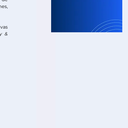
es, 
as 
y & 