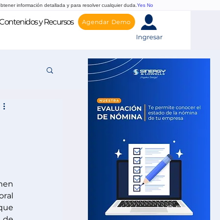
btener información detallada y para resolver cualquier duda.
Yes
No
Contenidos y Recursos
Agendar Demo
Ingresar
nen 
ral 
que 
 de 