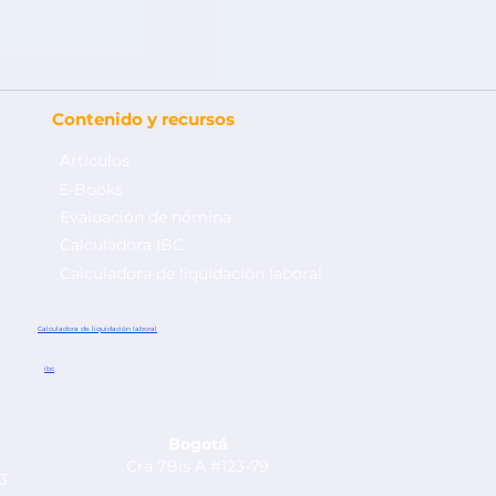
Contenido y recursos
Artículos
E-Books
Evaluación de nómina
Calculadora IBC
Calculadora de liquidación laboral
 el
 nómina en
Calculadora de liquidación laboral
ibc
Bogotá
Cra 7Bis A #123-79
53