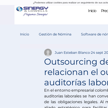
¿Podemos utilizar cookies para realizar un seguimiento de sus acti
Inicio
Prec
Inicio
Gestión de Nómina
Software de nó
Juan Esteban Blanco
24 sept 2
Evaluación del desempeño
Reclutamiento
Outsourcing d
relacionan el 
auditorías labo
En el entorno empresarial colomb
auditorías laborales se han conv
de las obligaciones legales. A
aliado estratégico para facilita