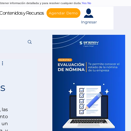
btener información detallada y para resolver cualquier duda.
Yes
No
Contenidos y Recursos
Agendar Demo
Ingresar
as
las 
nto 
 un 
a y 