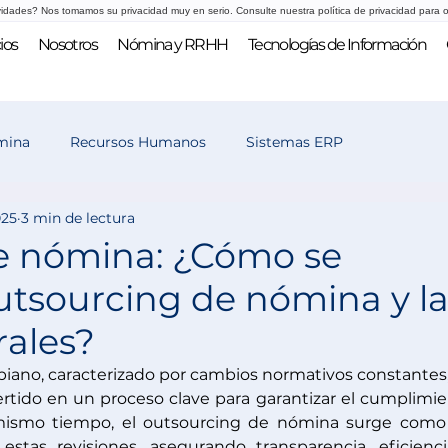
vidades? Nos tomamos su privacidad muy en serio. Consulte nuestra política de privacidad para o
ios
Nosotros
Nómina y RRHH
Tecnologías de Información
mina
Recursos Humanos
Sistemas ERP
025
3 min de lectura
 y selección
e nómina: ¿Cómo se
outsourcing de nómina y l
rales?
iano, caracterizado por cambios normativos constantes, 
ertido en un proceso clave para garantizar el cumplimie
l mismo tiempo, el outsourcing de nómina surge como
r estas revisiones, asegurando transparencia, eficienci