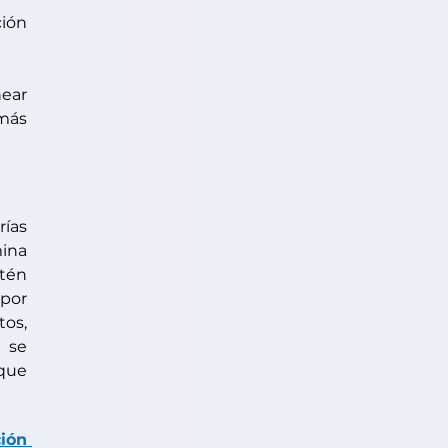
ión 
ear 
más 
ías 
ina 
tén 
por 
os, 
 se 
que 
ón 