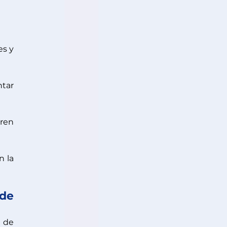
s y 
tar 
ren 
 la 
de 
de 