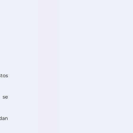
tos 
 se 
an 