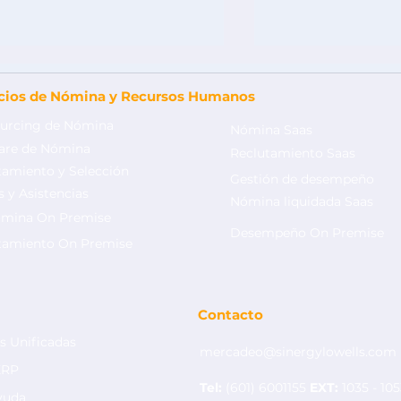
icios de Nómina y Recursos Humanos
urcing de Nómina
Nómina Saas
are de Nómina
Reclutamiento Saas
tamiento y Selección
Gestión de desempeño
 y Asistencias
Nómina liquidada Saas
mina On Premise
nclusión laboral en
¿Cómo funciona
Desempeño On Premise
olombia: ¿Qué cambios
outsourcing de
tamiento On Premise
lantea la Reforma
Colombia?
aboral 2025?
Contacto
s Unificadas
mercadeo@sinergylowells.com
ERP
Tel:
(601) 6001155
EXT:
1035 - 10
yuda