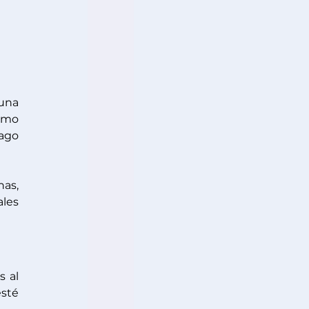
una 
omo 
ago 
s, 
les 
 al 
sté 