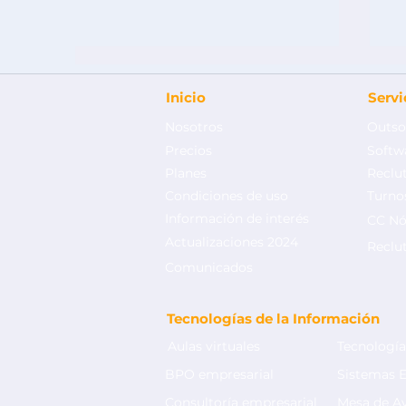
Inicio
Serv
Nosotros
Outso
Precios
Softw
Planes
Reclu
Condiciones de uso
Turnos
Información de interés
CC Nó
Outsourcing de nómina:
I
Actualizaciones 2024
Beneficios del outsourcing
C
Reclu
de nómina para pymes y
p
Comunicados
grandes empresas
L
Tecnologías de la Información
Aulas virtuales
Tecnología
BPO empresarial
Sistemas 
Consultoría empresarial
Mesa de A