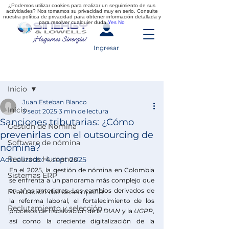
¿Podemos utilizar cookies para realizar un seguimiento de sus
actividades? Nos tomamos su privacidad muy en serio. Consulte
nuestra política de privacidad para obtener información detallada y
para resolver cualquier duda.
Yes
No
Ingresar
Entrada
Inicio
Juan Esteban Blanco
Inicio
3 sept 2025
3 min de lectura
Sanciones tributarias: ¿Cómo
Gestión de Nómina
prevenirlas con el outsourcing de
Software de nómina
nómina?
Recursos Humanos
Actualizado:
4 sept 2025
En el 2025, la gestión de nómina en Colombia 
Sistemas ERP
se enfrenta a un panorama más complejo que 
en años anteriores. Los cambios derivados de 
Evaluación del desempeño
la reforma laboral, el fortalecimiento de los 
Reclutamiento y selección
procesos de fiscalización de la 
DIAN 
y la 
UGPP
, 
así como la creciente digitalización de la 