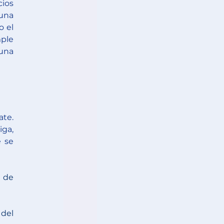
ios 
na 
 el 
ple 
una 
te. 
ga, 
 se 
de 
del 