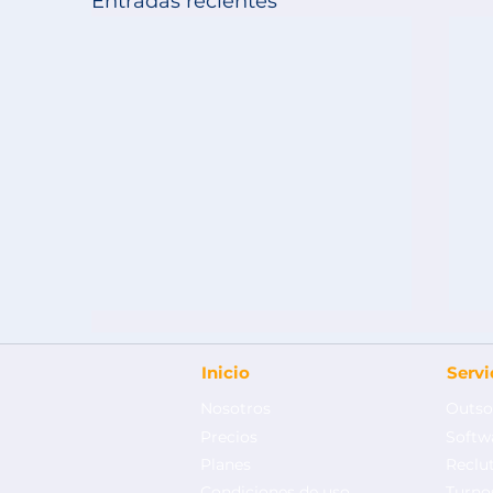
Entradas recientes
Inicio
Serv
Nosotros
Outso
Precios
Softw
Planes
Reclu
Condiciones de uso
Turnos