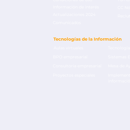
Información de interés
CC Nó
Sanciones tributarias:
T
Actualizaciones 2024
¿Cómo prevenirlas con el
o
Reclu
outsourcing de nómina?
C
Comunicados
Tecnologías de la Información
Aulas virtuales
Tecnología
BPO empresarial
Sistemas 
Consultoría empresarial
Mesa de A
Proyectos especiales
Implement
informaci