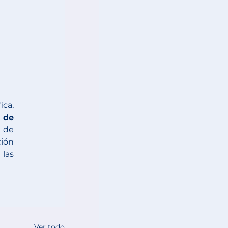
ca, 
 de 
 de 
ión 
las 
Ver todo