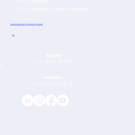
Calculadora IBC
Calculadora de liquidación laboral
 nómina:
iene en la
Calculadora de liquidación laboral
ibc
Bogotá
Cra 7Bis A #123-79
53
Medellín
Cra 47Aa #15sur-15