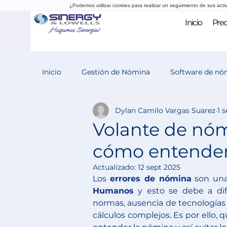
¿Podemos utilizar cookies para realizar un seguimiento de sus acti
Inicio
Prec
Inicio
Gestión de Nómina
Software de nó
Dylan Camilo Vargas Suarez
1 
Evaluación del desempeño
Reclutamiento
Volante de nóm
cómo entender
Actualizado:
12 sept 2025
Los 
errores de nómina
 son un
Humanos
 y esto se debe a dif
normas, ausencia de tecnologías 
cálculos complejos. Es por ello, 