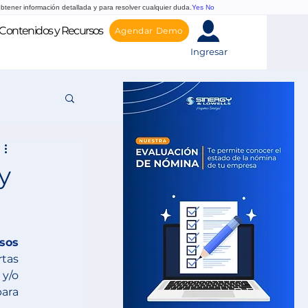
btener información detallada y para resolver cualquier duda.
Yes
No
Contenidos y Recursos
Agendar Demo
Ingresar
y
sos 
tas 
y/o 
ara 