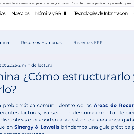
vidades? Nos tomamos su privacidad muy en serio. Consulte nuestra política de privacidad para o
ios
Nosotros
Nómina y RRHH
Tecnologías de Información
mina
Recursos Humanos
Sistemas ERP
sept 2025
2 min de lectura
 y selección
ina ¿Cómo estructurarlo 
lo?
a problemática común  dentro de las 
Áreas de Recur
erentes factores, ya sea por desconocimiento de cier
disruptivas que aporten a la gestión del área encargada 
que en 
Sinergy & Lowells
brindamos una guía práctica p