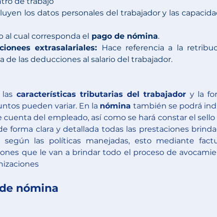
ntro de trabajo
luyen los datos personales del trabajador y las capacida
o al cual corresponda el
 pago de nómina
. 
cionees extrasalariales: 
Hace referencia a la retribuc
da de las deducciones al salario del trabajador.
las 
características tributarias del trabajador
 y la fo
untos pueden variar. En la 
nómina
 también se podrá indi
 cuenta del empleado, así como se hará constar el sello y
de forma clara y detallada todas las prestaciones brinda
 según las políticas manejadas, esto mediante factu
ones que le van a brindar todo el proceso de avocamie
nizaciones
e de nómina