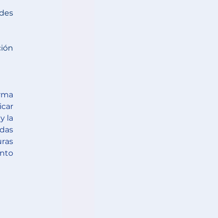
des 
ión 
rma 
car 
 la 
das 
ras 
nto 