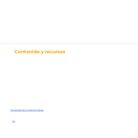
Contenido y recursos
Artículos
E-Books
Evaluación de nómina
Calculadora IBC
Calculadora de liquidación laboral
Calculadora de liquidación laboral
ibc