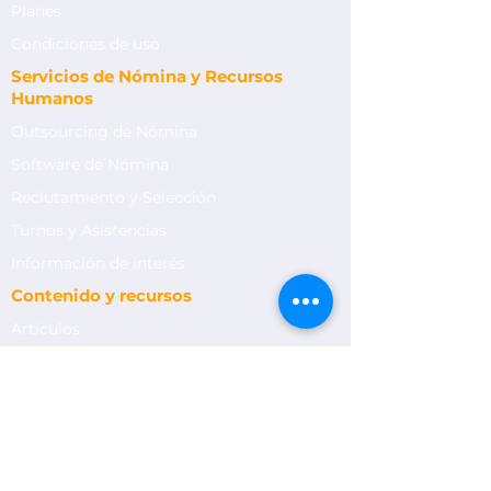
Planes
Condiciones de uso
Servicios de Nómina y Recursos
Humanos
Outsourcing de Nómina
Software de Nómina
Reclutamiento y Selección
Turnos y Asistencias
Información de interés
Contenido y recursos
Artículos
E-Books
Evaluación de nómina
Calculadora IBC
Calculadora de liquidación laboral