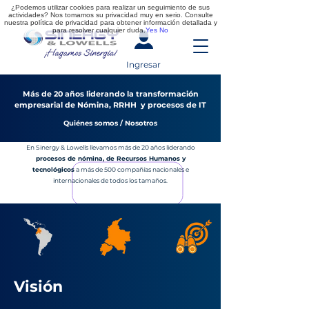
¿Podemos utilizar cookies para realizar un seguimiento de sus
actividades? Nos tomamos su privacidad muy en serio. Consulte
nuestra política de privacidad para obtener información detallada y
para resolver cualquier duda.
Yes
No
Ingresar
Más de 20 años liderando la transformación
empresarial de Nómina, RRHH y procesos de IT
Quiénes somos / Nosotros
En Sinergy & Lowells llevamos más de 20 años liderando
procesos de nómina, de Recursos Humanos y
tecnológicos
a más de 500 compañías nacionales e
internacionales de todos los tamaños.
Visión