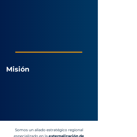
Ser reconocidos a nivel nacional e internacional como un
proveedor con excelente calidad y servicio en nuestras
soluciones integrales, que permiten incrementar el uso
eficiente, la productividad y los resultados operativos del cliente.
Para ello contamos con colaboradores expertos, capacitados
para dar cumplimiento a las necesidades y expectativas de
nuestros clientes.
Misión
Contribuir al desarrollo tecnológico de las organizaciones
mediante el suministro de productos y servicios de calidad e
innovación, que les facilite el trabajo diario con la mayor
eficiencia y eficacia, permitiéndoles generar empresas con
mayor rendimiento y éxito.
Somos un aliado estratégico regional
especializado en la
externalización de