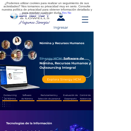
¿Podemos utilizar cookies para realizar un seguimiento de sus
actividades? Nos tomamos su privacidad muy en serio. Consulte
nuestra política de privacidad para obtener información detallada y
para resolver cualquier duda.
Yes
No
Ingresar
Nómina y Recursos Humanos
Sinergy HCM:
Software de
Nómina, Recursos Humanos y
Outsourcing Integral
Explora Sinergy HCM
Outsourcing
Software
Reclutamiento y
Evaluación de
Control de
de Nómina
de Nómina
Selección de personal
Desempeño
Asistencias
Tecnologías de la Información