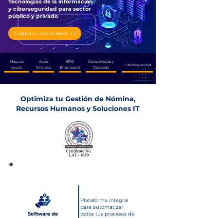
Tecnologías de la información
y ciberseguridad para sector
público y privado
Exploras Soluciones TI
Mesa de
Aulas
BPO
Conectividad y
Ciberseguridad
ayuda
Virtuales
Empresarial
Cableado
Optimiza tu Gestión de Nómina,
Recursos Humanos y Soluciones IT
Soluciones de Nómina, Gestión Humana
y BPO de Nómina - Sinergy HCM
Plataforma integral
para automatizar
Software de
todos tus procesos de