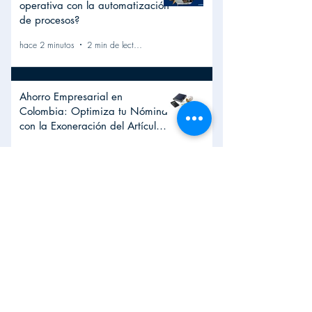
operativa con la automatización
de procesos?
hace 2 minutos
2 min de lectura
Ahorro Empresarial en
Colombia: Optimiza tu Nómina
con la Exoneración del Artículo
114-1
hace 5 días
2 min de lectura
Micro-reconocimiento laboral:
¿Es la mejor estrategia de
retención?
hace 7 días
2 min de lectura
1
/
138