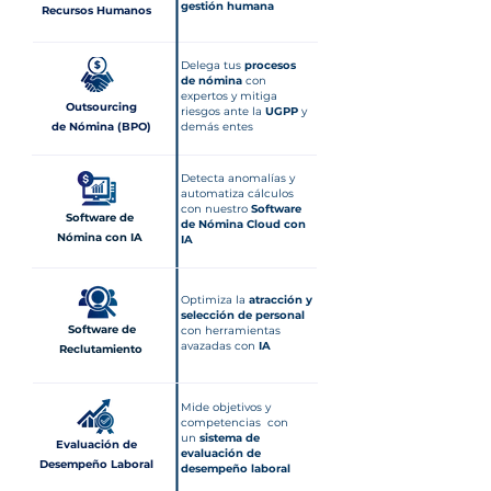
gestión humana
Recursos Humanos
Delega tus
procesos
de nómina
con
expertos y mitiga
Outsourcing
riesgos ante la
UGPP
y
de Nómina (BPO)
demás entes
Detecta anomalías y
automatiza cálculos
con nuestro
Software
Software de
de Nómina Cloud con
Nómina con IA
IA
Optimiza la
atracción y
selección de personal
Software de
con herramientas
avazadas con
IA
Reclutamiento
Mide objetivos y
competencias con
un
sistema de
Evaluación de
evaluación de
Desempeño Laboral
desempeño laboral