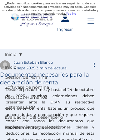
¿Podemos utilizar cookies para realizar un seguimiento de sus
actividades? Nos tomamos su privacidad muy en serio. Consulte
nuestra política de privacidad para obtener información detallada y
para resolver cualquier duda.
Yes
No
Ingresar
Entrada
Inicio
Juan Esteban Blanco
Inicio
4 sept 2025
3 min de lectura
Documentos necesarios para la
Gestión de Nómina
declaración de renta
Software de nómina
Desde el pasado mes y hasta el 24 de octubre 
de 2025, muchos colombianos deben 
Recursos Humanos
presentar ante la 
DIAN 
su respectiva 
Sistemas ERP
declaración de renta. Este es un proceso que 
genera dudas y preocupación y que requiere 
Evaluación del desempeño
contar con todos los documentos que 
Reclutamiento y selección
soporten ingresos, retenciones, bienes y 
deducciones. La recolección manual de esta 
información puede representar un desafío para 