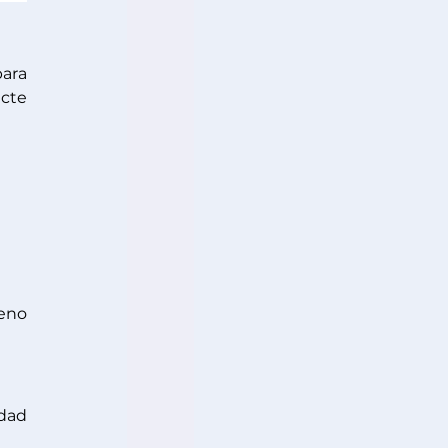
ara 
cte 
eno 
dad 