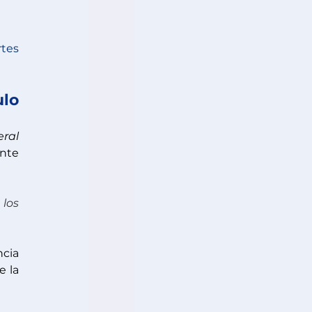
es 
lo 
ral 
nte 
los 
ncia 
 la 