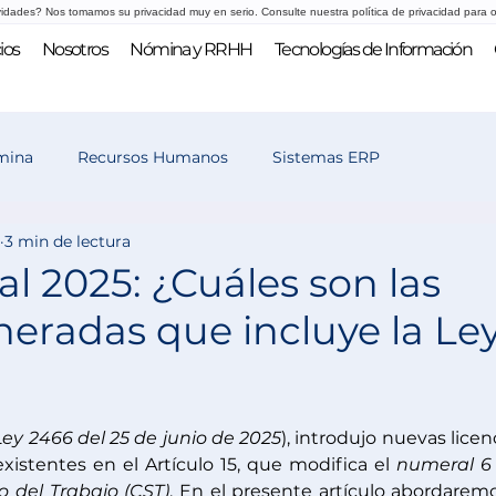
vidades? Nos tomamos su privacidad muy en serio. Consulte nuestra política de privacidad para o
ios
Nosotros
Nómina y RRHH
Tecnologías de Información
mina
Recursos Humanos
Sistemas ERP
3 min de lectura
 y selección
l 2025: ¿Cuáles son las
neradas que incluye la Le
Ley 2466 del 25 de junio de 2025
), introdujo nuevas licenc
istentes en el Artículo 15, que modifica el 
numeral 6 
o del Trabajo (CST)
. En el presente artículo abordaremo