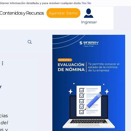
btener información detallada y para resolver cualquier duda.
Yes
No
Contenidos y Recursos
Agendar Demo
Ingresar
y
ias 
del 
s y 