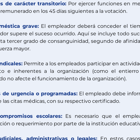
s de carácter transitorio:
 Por ejercer funciones en me
 remunerado en los 45 días siguientes a la votación.
méstica grave:
 El empleador deberá conceder el tie
ador supere el suceso ocurrido. Aquí se incluye todo suc
hasta tercer grado de consanguinidad, segundo de afinida
fuerza mayor.
ndicales:
Permite a los empleados participar en activida
ato e inherentes a la organización (como el entierro
 no afecte el funcionamiento de la organización).
s de urgencia o programadas:
 El empleado debe infor
as citas médicas, con su respectivo certificado.
compromisos escolares:
 Es necesario que el emplea
ación o requerimiento por parte de la institución educativ
udiciales, administrativas o legales:
 En estos casos,