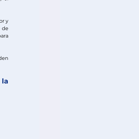
r y 
de 
ara 
den 
la 