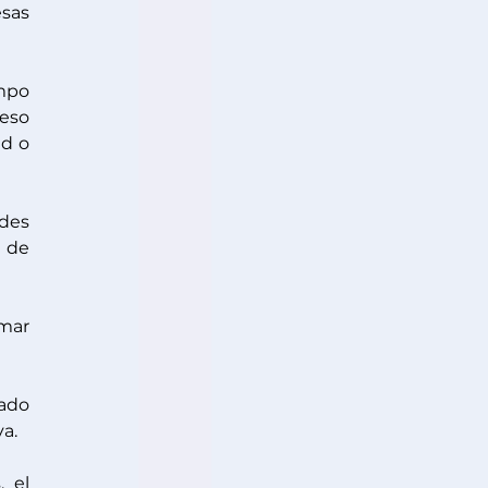
sas 
mpo 
eso 
d o 
des 
 de 
mar 
do 
a. 
 el 