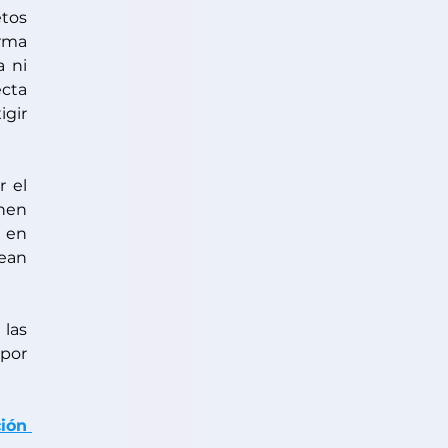
os 
rma 
 ni 
cta 
gir 
 el 
nen 
en 
ean 
las 
por 
ón 