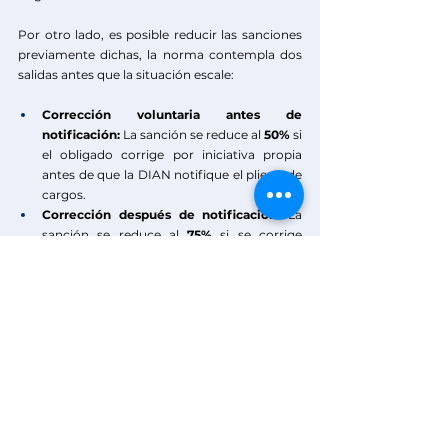
Por otro lado, es posible
reducir las sanciones 
previamente dichas, la norma contempla dos 
salidas antes que la situación escale:
Corrección voluntaria antes de 
notificación:
 La sanción se reduce al 
50%
 si 
el obligado corrige por iniciativa propia 
antes de que la DIAN notifique el pliego de 
cargos.
Corrección después de notificación:
 La 
sanción se reduce al 
75%
 si se corrige 
dentro del mes siguiente a la notificación 
del pliego, pero antes del fallo 
sancionatorio.
Outsourcing de Nómina
Reportar la 
información exógena en 
Colombia
 este 
2026
 es una de las obligaciones 
más importantes del sistema tributario en la 