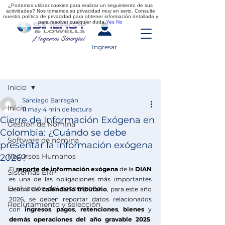
¿Podemos utilizar cookies para realizar un seguimiento de sus
actividades? Nos tomamos su privacidad muy en serio. Consulte
nuestra política de privacidad para obtener información detallada y
para resolver cualquier duda.
Yes
No
Ingresar
Entrada
Inicio
Santiago Barragán
Inicio
11 may
4 min de lectura
Cierre de Información Exógena en
Gestión de Nómina
Colombia: ¿Cuándo se debe
Software de nómina
presentar la información exógena
Recursos Humanos
2026?
El
 reporte de información exógena
 de la
 DIAN
Sistemas ERP
es una de las obligaciones más importantes 
Evaluación del desempeño
dentro del 
calendario tributario
, para este año 
2026, se deben reportar datos relacionados 
Reclutamiento y selección
con 
ingresos
, 
pagos
, 
retenciones
, 
bienes
 y
demás operaciones del año gravable 2025
. 