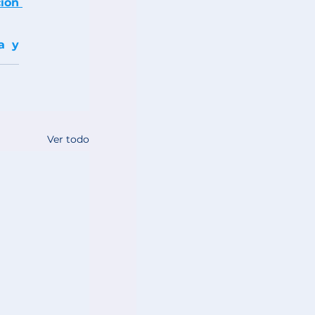
ón 
 y 
Ver todo