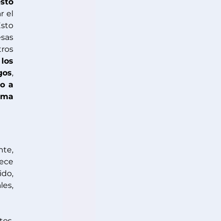
sto 
 el 
to 
as 
ros 
los 
gos
, 
o a 
rma 
te, 
ece 
do, 
es, 
os. 