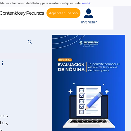
btener información detallada y para resolver cualquier duda.
Yes
No
Contenidos y Recursos
Agendar Demo
Ingresar
ios 
es, 
. 