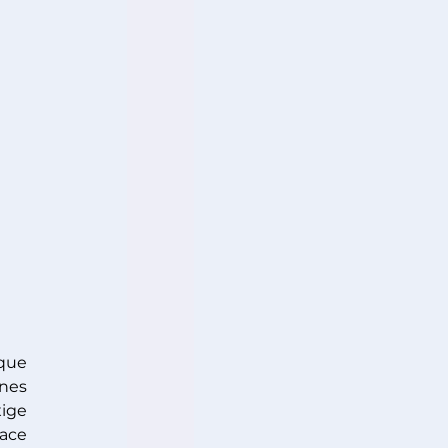
que 
nes 
ige 
ce 