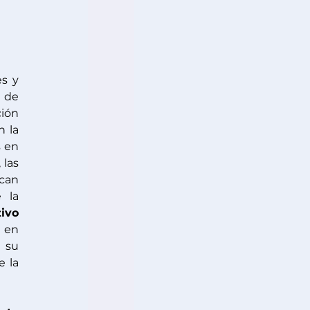
 en la que empleadores y 
 acuerdan desde el inicio una duración específica. Este tipo de 
ión 
, especialmente frente al contrato a término indefinido. Con la 
 en 
las 
can 
 la 
ivo 
 en 
 su 
enfoque, relacionando su uso con condiciones específicas y reforzando el análisis sobre la 