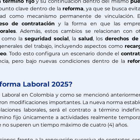
 término fijo
 y su continuación dentro del mismo 
pue
punto clave dentro de la 
reforma
, ya que se busca evitar
dad como mecanismo permanente de vinculación. Es
eso
de
contratación
 y la forma en que las empres
orales
. Además, estos cambios se relacionan con ot
, como la 
seguridad social
, la 
salud
, los 
derechos de 
generales del trabajo, incluyendo aspectos como 
recar
eo
. Todo esto configura un escenario donde el 
contrat
cia, pero bajo nuevas condiciones dentro de la 
refo
forma Laboral 2025?
a Laboral en Colombia y como se mencionó anteriormen
rieron modificaciones importantes. La nueva norma establ
laciones laborales, será el contrato a término indefini
rmino fijo únicamente a actividades realmente temporal
e no superen un tiempo máximo de cuatro (4) años.
ciones frente a la renovación sucesiva de contratos cort