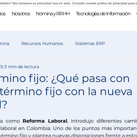
vidades? Nos tomamos su privacidad muy en serio. Consulte nuestra política de privacidad para o
ios
Nosotros
Nómina y RRHH
Tecnologías de Información
mina
Recursos Humanos
Sistemas ERP
25
3 min de lectura
 y selección
rmino fijo: ¿Qué pasa con
 término fijo con la nueva
l?
da como 
Reforma Laboral
, introdujo diferentes camb
n laboral en Colombia. Uno de los puntos más important
término fijo y plantea nuevas disposiciones frente a estos