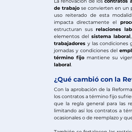
La renovación de los 
contratos a
de trabajo
 se convierten en un 
uso reiterado de esta modali
impacta directamente el 
proc
estructuran sus 
relaciones lab
elementos del 
sistema laboral
trabajadores 
y las condiciones 
jornadas y condiciones del 
empl
término fijo
 mantiene su vigen
laboral
.
¿Qué cambió con la Re
Con la aprobación de la Reform
los contratos a término fijo suf
que la regla general para las re
limitando así los contratos a té
ocasionales o de reemplazo y qu
También se fortalecen las restric