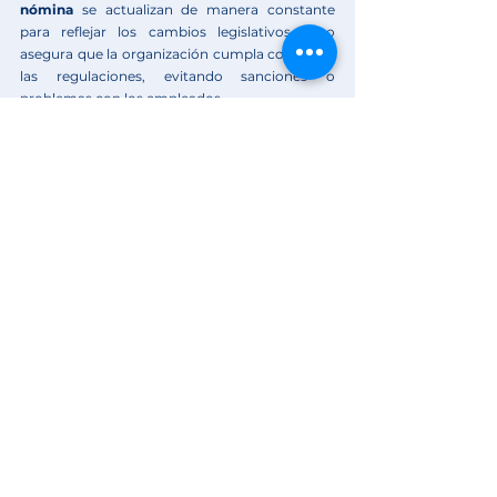
nómina
 se actualizan de manera constante 
para reflejar los cambios legislativos. Esto 
asegura que la organización cumpla con todas 
las regulaciones, evitando sanciones o 
problemas con los empleados. 
Para conocer nuestro software 
de nómina, te invitamos agendar 
tu demostración gratuita ahora 
mismo.
Sinergy & Lowells:
 Más de 20 años 
liderando procesos de nómina en 
Colombia y Ecuador.
Ver todo
Entradas recientes