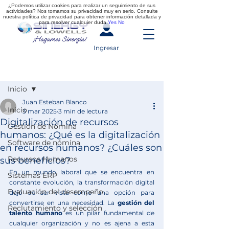
¿Podemos utilizar cookies para realizar un seguimiento de sus
actividades? Nos tomamos su privacidad muy en serio. Consulte
nuestra política de privacidad para obtener información detallada y
para resolver cualquier duda.
Yes
No
Ingresar
Entrada
Inicio
Juan Esteban Blanco
Inicio
3 mar 2025
3 min de lectura
Digitalización de recursos
Gestión de Nómina
humanos: ¿Qué es la digitalización
Software de nómina
en recursos humanos? ¿Cuáles son
Recursos Humanos
sus beneficios?
En un mundo laboral que se encuentra en 
Sistemas ERP
constante evolución, la transformación digital 
Evaluación del desempeño
dejó de ser vista como una opción para 
convertirse en una necesidad. La 
gestión del 
Reclutamiento y selección
talento humano 
es un pilar fundamental de 
cualquier organización y no es ajena a esta 