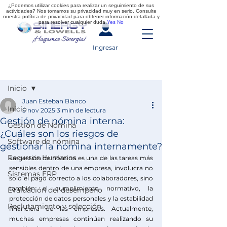
¿Podemos utilizar cookies para realizar un seguimiento de sus
actividades? Nos tomamos su privacidad muy en serio. Consulte
nuestra política de privacidad para obtener información detallada y
para resolver cualquier duda.
Yes
No
Ingresar
Entrada
Inicio
Juan Esteban Blanco
Inicio
5 nov 2025
3 min de lectura
Gestión de nómina interna:
Gestión de Nómina
¿Cuáles son los riesgos de
Software de nómina
gestionar la nómina internamente?
Recursos Humanos
La gestión de nómina es una de las tareas más 
sensibles dentro de una empresa, involucra no 
Sistemas ERP
solo el pago correcto a los colaboradores, sino 
también el cumplimiento normativo, la 
Evaluación del desempeño
protección de datos personales y la estabilidad 
Reclutamiento y selección
financiera de las empresas. Actualmente, 
muchas empresas continúan realizando su 