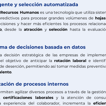
gente y selección automatizada  
 
Recursos Humanos
 es una tecnología que utiliza siste
redictivos para procesar grandes volúmenes de 
hojas
decisiones y hacer más eficientes los procesos relaciona
o
, desde la 
atracción
 y 
selección
 hasta la evaluació
oma de decisiones basada en datos
el objetivo de anticipar la 
rotación laboral
 e identifi
e deserción, permitiendo así tomar medidas preventiva
alento
.
ación de procesos internos
rmiten agilizar diversos procesos a través de la gestión
, 
certificaciones laborales
 y la atención de consul
a experiencia del colaborador, incrementa la 
eficien