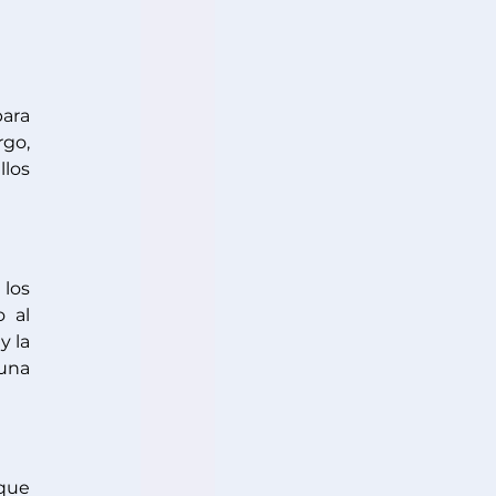
ara 
go, 
los 
los 
 al 
 y la 
una 
que 