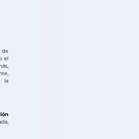
de 
que permiten optimizar procesos como el 
ás, 
te, 
la 
proceso de selección 
da, 