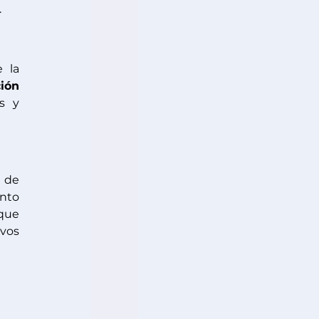
.
 la 
ión
s y 
 como herramienta en el área de 
nto 
que 
os 