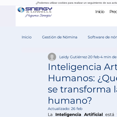
¿Podemos utilizar cookies para realizar un seguimiento de sus acti
Inicio
Prec
Inicio
Gestión de Nómina
Software de nó
Leidy Gutiérrez
20 feb
4 min de
Evaluación del desempeño
Reclutamiento
Inteligencia Ar
Humanos: ¿Qué
se transforma l
humano?
Actualizado:
26 feb
La
 Inteligencia Artificial
 está 