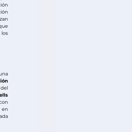
ión 
ión 
zan 
que 
los 
na 
ión 
 del 
lls
 con 
, que permite reemplazar de manera sencilla las ofertas publicadas en 
, gestionar candidatos y centralizar la información, optimizando así cada 