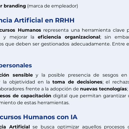
r branding
 (marca de empleador)
ncia Artificial en RRHH 
cursos Humanos
 representa una herramienta clave p
 y mejorar la 
eficiencia organizacional
; sin embar
os que deben ser gestionados adecuadamente. Entre el
personales
ción 
sensible
 y la posible presencia de sesgos en 
 la objetividad en la 
toma de decisiones
; el rechazo
boradores frente a la adopción de 
nuevas tecnologías
;
esos de capacitación
 digital que permitan garantizar 
miento de estas herramientas.
cursos Humanos con IA 
cia Artificial
 se busca optimizar aquellos procesos 