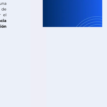
una 
, mejorar los procesos de 
 el 
cia 
ión 