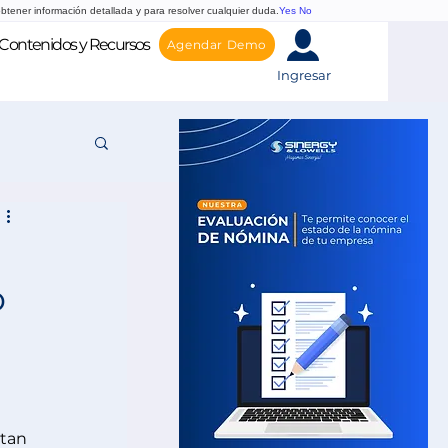
btener información detallada y para resolver cualquier duda.
Yes
No
Contenidos y Recursos
Agendar Demo
Ingresar
o
tan 