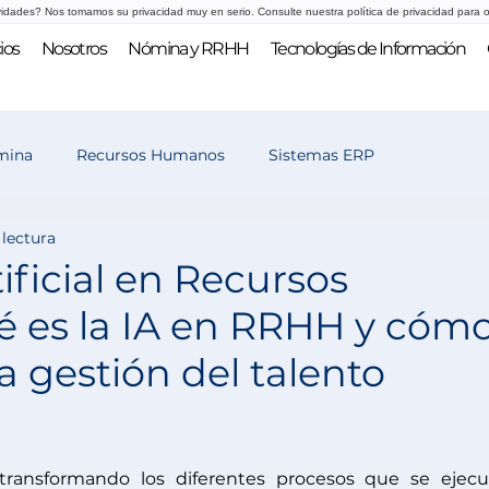
vidades? Nos tomamos su privacidad muy en serio. Consulte nuestra política de privacidad para o
ios
Nosotros
Nómina y RRHH
Tecnologías de Información
mina
Recursos Humanos
Sistemas ERP
 lectura
 y selección
tificial en Recursos
 es la IA en RRHH y cóm
a gestión del talento
transformando los diferentes procesos que se ejecu