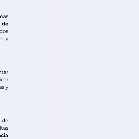
mas 
 de 
dos 
n y 
Este proceso se basa en la decisión estratégica de las empresas de implementar 
car 
s y 
 de 
tas 
cia 