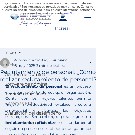
¿Podemos utilizar cookies para realizar un seguimiento de sus
actividades? Nos tomamos su privacidad muy en serio. Consulte
nuestra política de privacidad para obtener información detallada y
para resolver cualquier duda.
Yes
No
Ingresar
Entrada
Inicio
Robinson Amortegui Rubiano
Inicio
16 may 2025
3 min de lectura
Reclutamiento de personal: ¿Cómo
Gestión de Nómina
realizar reclutamiento de personal?
Software de nómina
El reclutamiento de personal
 es un proceso 
clave para el éxito de cualquier organización. 
Recursos Humanos
Contar con los mejores talentos permite 
Sistemas ERP
mejorar la productividad, fortalecer la cultura 
empresarial y alcanzar los objetivos 
Evaluación del desempeño
estratégicos. Sin embargo, para lograr un 
Reclutamiento y selección
reclutamiento eficiente
, es fundamental 
seguir un proceso estructurado que garantice 
la selección de los candidatos adecuados. 