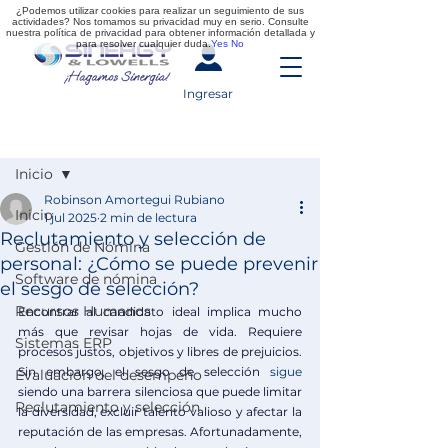
¿Podemos utilizar cookies para realizar un seguimiento de sus
actividades? Nos tomamos su privacidad muy en serio. Consulte
nuestra política de privacidad para obtener información detallada y
para resolver cualquier duda.
Yes
No
Ingresar
Entrada
Inicio
Robinson Amortegui Rubiano
Inicio
1 jul 2025
2 min de lectura
Reclutamiento y selección de
Gestión de Nómina
personal: ¿Cómo se puede prevenir
Software de nómina
el sesgo de selección?
Recursos Humanos
Encontrar al candidato ideal
implica mucho 
más que revisar hojas de vida. Requiere 
Sistemas ERP
procesos justos, objetivos y libres de prejuicios. 
Sin embargo, el
sesgo de selección
 sigue 
Evaluación del desempeño
siendo una barrera silenciosa que puede limitar 
Reclutamiento y selección
la diversidad, excluir talento valioso y afectar la 
reputación de las empresas. Afortunadamente, 