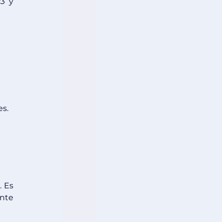
23
 y 
es.
 Es 
nte 