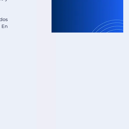
dos 
con la declaración de renta de personas jurídicas que corresponde al año gravable 2024. En 