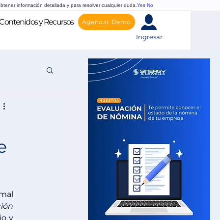
btener información detallada y para resolver cualquier duda.
Yes
No
Contenidos y Recursos
Agendar Demo
Ingresar
e
mal 
ión 
o y 