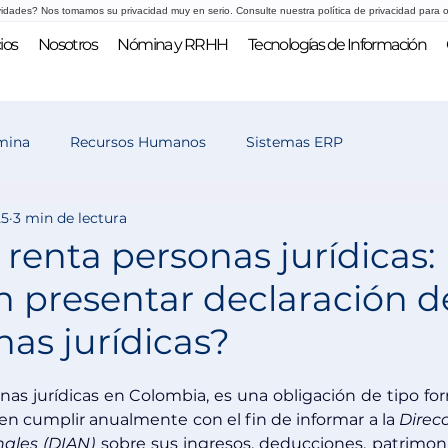
vidades? Nos tomamos su privacidad muy en serio. Consulte nuestra política de privacidad para o
ios
Nosotros
Nómina y RRHH
Tecnologías de Información
mina
Recursos Humanos
Sistemas ERP
25
3 min de lectura
 y selección
renta personas jurídicas:
 presentar declaración d
nas jurídicas?
nas jurídicas en Colombia, es una obligación de tipo for
n cumplir anualmente con el fin de informar a la 
Direcc
ales (DIAN)
 sobre sus ingresos, deducciones, patrimoni