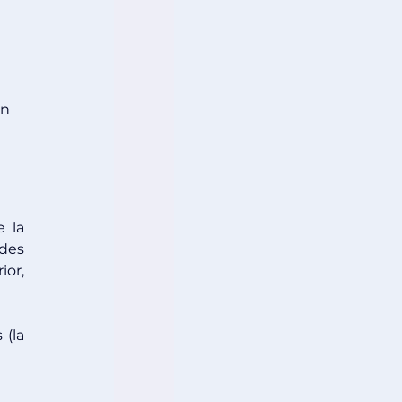
n 
 
 la 
es 
or, 
(la 