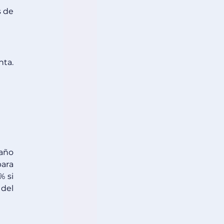
 de 
ta. 
año 
ara 
 si 
del 