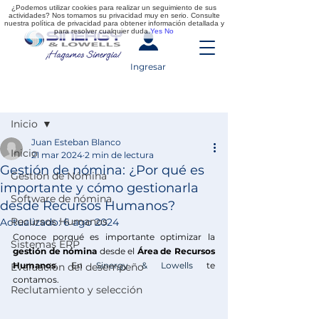
¿Podemos utilizar cookies para realizar un seguimiento de sus
actividades? Nos tomamos su privacidad muy en serio. Consulte
nuestra política de privacidad para obtener información detallada y
para resolver cualquier duda.
Yes
No
Ingresar
Entrada
Inicio
Juan Esteban Blanco
Inicio
21 mar 2024
2 min de lectura
Gestión de nómina: ¿Por qué es
Gestión de Nómina
importante y cómo gestionarla
Software de nómina
desde Recursos Humanos?
Recursos Humanos
Actualizado:
6 ago 2024
Conoce porqué es importante optimizar la 
Sistemas ERP
gestión de nómina
 desde el 
Área de Recursos 
Humanos
. En 
Sinergy & Lowells
 te 
Evaluación del desempeño
contamos.     
Reclutamiento y selección