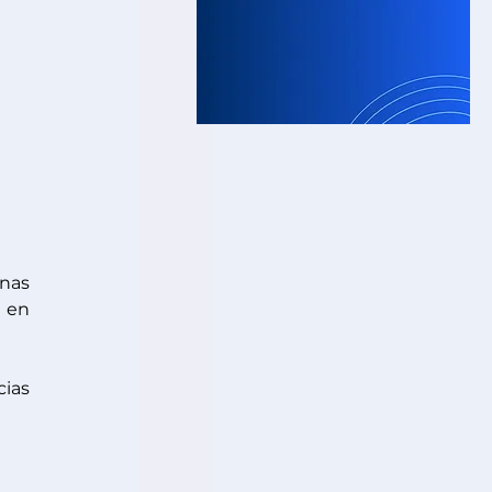
nas 
 en 
ias 