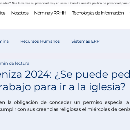
vidades? Nos tomamos su privacidad muy en serio. Consulte nuestra política de privacidad para o
ios
Nosotros
Nómina y RRHH
Tecnologías de Información
mina
Recursos Humanos
Sistemas ERP
 min de lectura
 y selección
eniza 2024: ¿Se puede ped
abajo para ir a la iglesia?
n la obligación de conceder un permiso especial a 
mplir con sus creencias religiosas el miércoles de ceni