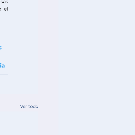
sas 
 el 
s 
ia 
Ver todo