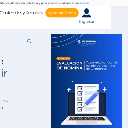
btener información detallada y para resolver cualquier duda.
Yes
No
Contenidos y Recursos
Agendar Demo
Ingresar
ir
los 
za