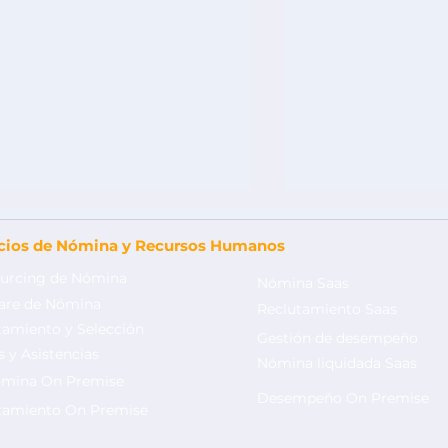
icios de Nómina y Recursos Humanos
urcing de Nómina
Nómina Saas
are de Nómina
Reclutamiento Saas
tamiento y Selección
Gestión de desempeño
 y Asistencias
Nómina liquidada Saas
mina On Premise
RHH: ¿Cómo mejorar los
Conozca los ret
Desempeño On Premise
rocesos de selección de
Recursos Huma
tamiento On Premise
ersonal y realizar una
nueva era