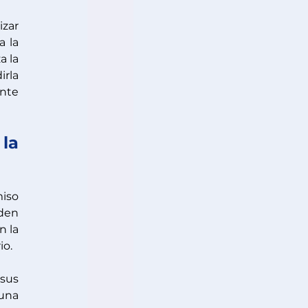
zar 
 la 
 la 
rla 
nte 
a 
iso 
den 
 la 
o. 
sus 
una 