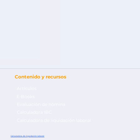
Contenido y recursos
Artículos
E-Books
Evaluación de nómina
Calculadora IBC
Calculadora de liquidación laboral
os de
nos en la
Calculadora de liquidación laboral