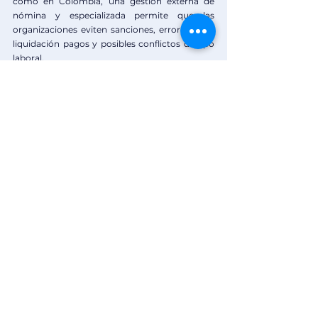
como en Colombia, una gestión externa de 
nómina y especializada permite que las 
organizaciones eviten sanciones, errores en la 
liquidación pagos y posibles conflictos de tipo 
laboral.
Para conocer nuestro outsourcing de 
nómina, te invitamos agendar tu 
demostración gratuita ahora mismo.
Sinergy & Lowells:
 Más de 20 años liderando 
procesos de nómina en Colombia y Ecuador.
Ver todo
Entradas recientes