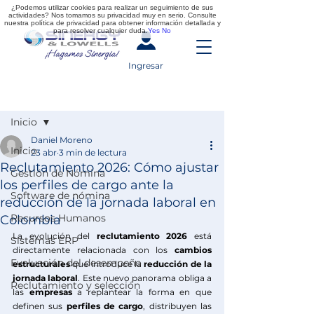
¿Podemos utilizar cookies para realizar un seguimiento de sus
actividades? Nos tomamos su privacidad muy en serio. Consulte
nuestra política de privacidad para obtener información detallada y
para resolver cualquier duda.
Yes
No
Ingresar
Entrada
Inicio
Daniel Moreno
Inicio
23 abr
3 min de lectura
Reclutamiento 2026: Cómo ajustar
Gestión de Nómina
los perfiles de cargo ante la
Software de nómina
reducción de la jornada laboral en
Recursos Humanos
Colombia
La evolución del 
reclutamiento 2026 
está 
Sistemas ERP
directamente relacionada con los 
cambios 
Evaluación del desempeño
estructurales
 que introduce la 
reducción de la 
jornada laboral
. Este nuevo panorama obliga a 
Reclutamiento y selección
las 
empresas
 a replantear la forma en que 
definen sus 
perfiles de cargo
, distribuyen las 