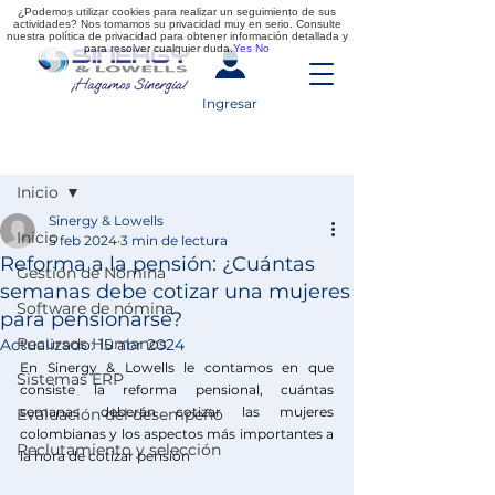
¿Podemos utilizar cookies para realizar un seguimiento de sus
actividades? Nos tomamos su privacidad muy en serio. Consulte
nuestra política de privacidad para obtener información detallada y
para resolver cualquier duda.
Yes
No
Ingresar
Entrada
Inicio
Sinergy & Lowells
Inicio
5 feb 2024
3 min de lectura
Reforma a la pensión: ¿Cuántas
Gestión de Nómina
semanas debe cotizar una mujeres
Software de nómina
para pensionarse?
Recursos Humanos
Actualizado:
15 abr 2024
En Sinergy & Lowells le contamos en que 
Sistemas ERP
consiste la reforma pensional, cuántas 
semanas deberán cotizar las mujeres 
Evaluación del desempeño
colombianas y los aspectos más importantes a 
Reclutamiento y selección
la hora de cotizar pensión