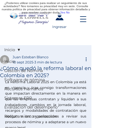
¿Podemos utilizar cookies para realizar un seguimiento de sus
actividades? Nos tomamos su privacidad muy en serio. Consulte
nuestra política de privacidad para obtener información detallada y
para resolver cualquier duda.
Yes
No
Ingresar
Entrada
Inicio
Juan Esteban Blanco
Inicio
10 sept 2025
3 min de lectura
¿Cómo quedó la reforma laboral en
Gestión de Nómina
Colombia en 2025?
Software de nómina
La Reforma Laboral 2025 en Colombia ya está 
en vigencia y trae consigo transformaciones 
Recursos Humanos
que impactan directamente en la manera en 
Sistemas ERP
que las empresas contratan y liquidan a sus 
trabajadores, cambios en la jornada laboral, 
Evaluación del desempeño
recargos y modalidades de contratación que 
Reclutamiento y selección
obligan a las organizaciones a revisar sus 
procesos de nómina y a adaptarse a un nuevo 
marco legal.