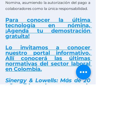
Nomina, asumiendo la autorización del pago a 
colaboradores como la única responsabilidad.
Para conocer la última 
tecnología en nómina, 
¡Agenda tu demostración 
gratuita!
Lo invitamos a conocer 
nuestro portal informativo. 
Allí conocerá las últimas 
normativas del sector laboral 
en Colombia
.
Sinergy & Lowells:
 Más de 20 
años liderando procesos de 
nómina en Colombia y 
Ecuador.
Ver todo
Entradas recientes