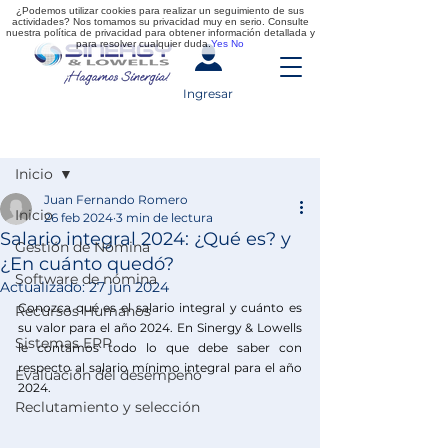
¿Podemos utilizar cookies para realizar un seguimiento de sus
actividades? Nos tomamos su privacidad muy en serio. Consulte
nuestra política de privacidad para obtener información detallada y
para resolver cualquier duda.
Yes
No
Ingresar
Entrada
Inicio
Juan Fernando Romero
Inicio
26 feb 2024
3 min de lectura
Salario integral 2024: ¿Qué es? y
Gestión de Nómina
¿En cuánto quedó?
Software de nómina
Actualizado:
27 jun 2024
Conozca qué es el salario integral y cuánto es 
Recursos Humanos
su valor para el año 2024. En Sinergy & Lowells 
Sistemas ERP
le contamos todo lo que debe saber con 
respecto al salario mínimo integral para el año 
Evaluación del desempeño
2024. 
Reclutamiento y selección