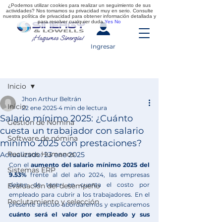
¿Podemos utilizar cookies para realizar un seguimiento de sus
actividades? Nos tomamos su privacidad muy en serio. Consulte
nuestra política de privacidad para obtener información detallada y
para resolver cualquier duda.
Yes
No
Ingresar
Entrada
Inicio
Jhon Arthur Beltrán
Inicio
22 ene 2025
4 min de lectura
Salario mínimo 2025: ¿Cuánto
Gestión de Nómina
cuesta un trabajador con salario
Software de nómina
mínimo 2025 con prestaciones?
Recursos Humanos
Actualizado:
23 ene 2025
Con el 
aumento del salario mínimo 2025 del 
Sistemas ERP
9.53% 
frente al del año 2024, las empresas 
deben de tener en cuenta el costo por 
Evaluación del desempeño
empleado para cubrir a los trabajadores. En el 
Reclutamiento y selección
presente artículo abordaremos y explicaremos 
cuánto será el valor por empleado y sus 