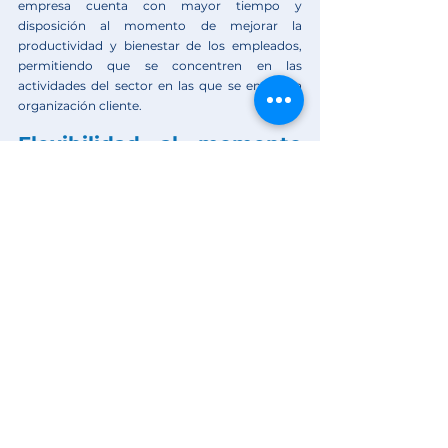
empresa cuenta con mayor tiempo y 
disposición al momento de mejorar la 
productividad y bienestar de los empleados, 
permitiendo que se concentren en las 
actividades del sector en las que se enfoca la 
organización cliente.
Flexibilidad al momento 
de crecimiento
Cuando la empresa cliente genera un 
crecimiento de personal, la 
administración de 
nómina
 no será una dificultad, ya que este 
proceso de adaptación se puede ajustar de 
manera rápida sin generar dificultades futuras.
El costo o valor empleados es un elemento que 
no afectará al proceso de nómina, gracias a la 
actualización al momento preciso, esto con el 
fin de evitar sanciones y así lograr el 
cumplimiento interno y externo, mejorando el 
employer branding
 y de esta manera 
protegiendo al empleado.