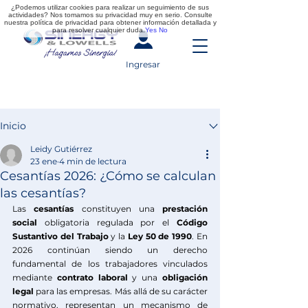
¿Podemos utilizar cookies para realizar un seguimiento de sus
actividades? Nos tomamos su privacidad muy en serio. Consulte
nuestra política de privacidad para obtener información detallada y
para resolver cualquier duda.
Yes
No
Ingresar
Entrada
Inicio
Leidy Gutiérrez
23 ene
4 min de lectura
Cesantías 2026: ¿Cómo se calculan
las cesantías?
Las 
cesantías 
constituyen una 
prestación 
social
 obligatoria regulada por el 
Código 
Sustantivo del Trabajo
 y la 
Ley 50 de 1990
. En 
2026 continúan siendo un derecho 
fundamental de los trabajadores vinculados 
mediante 
contrato laboral 
y una 
obligación 
legal
 para las empresas. Más allá de su carácter 
normativo, representan un mecanismo de 