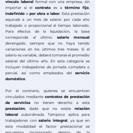
vínculo laboral
 formal con una empresa, sin 
importar si el 
contrato
 es a 
término fijo
, 
indefinido
 o 
por obra o labor
. Esta prestación 
equivale a un mes de salario por cada año 
trabajado o proporcional al tiempo laborado. 
Para efectos de la liquidación, la base 
corresponde al último 
salario mensual
devengado, siempre que no haya tenido 
variaciones en los últimos tres meses. Si el 
salario es variable, deberá tomarse el promedio 
salarial del último año. En esta categoría se 
incluyen trabajadores de jornada completa o 
parcial, así como empleados del 
servicio 
doméstico
.
Por el contrario, quienes se encuentren 
vinculados mediante 
contratos de prestación 
de servicios
 no tienen derecho a esta 
prestación
, dado que no existe 
relación 
laboral
 subordinada. Tampoco aplica para 
trabajadores con 
salario integral
, ya que en 
esta modalidad el factor prestacional se 
encuentra incorporado dentro de la 