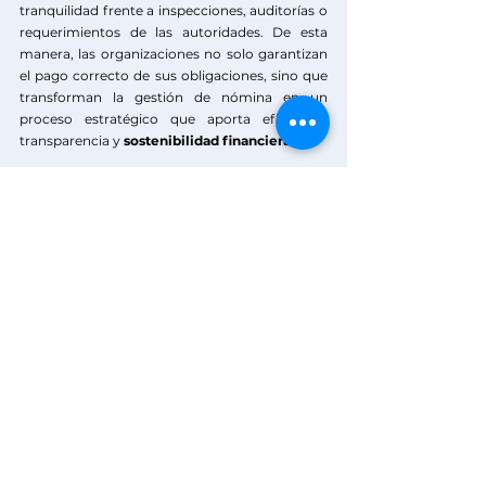
tranquilidad frente a inspecciones, auditorías o 
requerimientos de las autoridades. De esta 
manera, las organizaciones no solo garantizan 
el pago correcto de sus obligaciones, sino que 
transforman la gestión de nómina en un 
proceso estratégico que aporta eficiencia, 
transparencia y 
sostenibilidad financiera
.
Para conocer nuestro software de nómina, te 
invitamos agendar tu demostración gratuita 
ahora mismo.
Sinergy & Lowells:
 Más de 20 
años liderando procesos de 
nómina en Colombia y Ecuador.
Ver todo
Entradas recientes