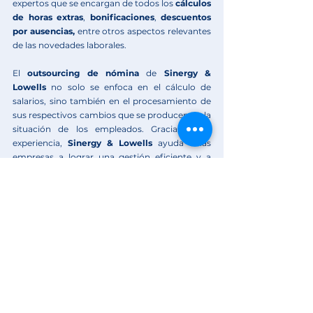
expertos que se encargan de todos los 
cálculos 
de horas extras
, 
bonificaciones
, 
descuentos 
por ausencias, 
entre otros aspectos relevantes 
de las novedades laborales.
El 
outsourcing de nómina
 de 
Sinergy & 
Lowells
 no solo se enfoca en el cálculo de 
salarios, sino también en el procesamiento de 
sus respectivos cambios que se producen en la 
situación de los empleados. Gracias a su 
experiencia, 
Sinergy & Lowells 
ayuda a las 
empresas a lograr una gestión eficiente y a 
prevenir sanciones por parte de las autoridades 
competentes.
Para conocer nuestro Outsourcing de 
nómina, ¡Agenda tu demostración gratuita!
Lo invitamos a conocer nuestro portal 
informativo. Allí conocerá las últimas 
normativas del sector laboral en Colombia
.
Sinergy & Lowells:
 Más de 20 años liderando 
procesos de nómina en Colombia y Ecuador.